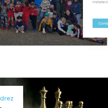
instalac
Conó
edrez