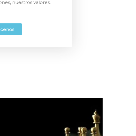
iones, nuestros valores.
cenos