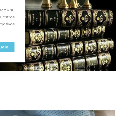
rez y su
uestros
bjetivos
uela