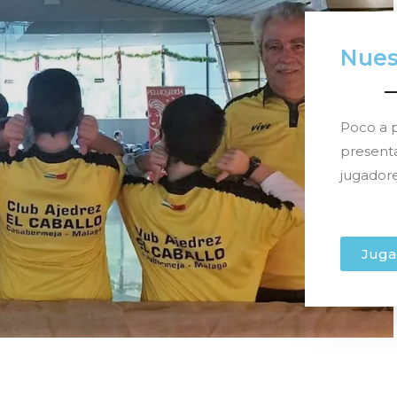
Nues
Poco a 
present
jugadore
Juga