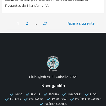
Roquetas de Mar (Almería).
1
2
…
20
Página siguiente
→
Club Ajedrez El Caballo 2021
Navegación
INICIO
EL CLUB
ESCUELA
JUGADORES
BLOG
ENLACES
CONTACTO
AVISO LEGAL
POLÍTICA PRIVACIDAD
POLÍTICA COOKIES