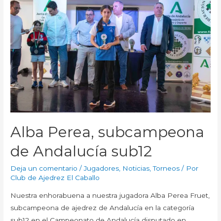
Alba Perea, subcampeona
de Andalucía sub12
Deja un comentario
/
Jugadores
,
Noticias
,
Torneos
/ Por
Club de Ajedrez El Caballo
Nuestra enhorabuena a nuestra jugadora Alba Perea Fruet,
subcampeona de ajedrez de Andalucía en la categoría
sub12 en el Campeonato de Andalucía disputado en